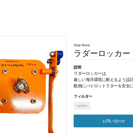
ついて
私たちが提供するもの
ギャラリー
Ship Store
ラダーロッカー
説明
ラダーロッカーは、
厳しい海洋環境に耐えるよう設
船側にパイロットラダーを安全
フィルター
Ladder
お問い合わせ