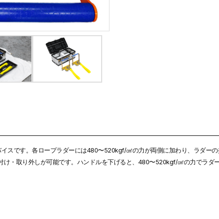
スです。各ロープラダーには480〜520kgf/㎠の力が両側に加わり、ラダー
り付け・取り外しが可能です。ハンドルを下げると、480〜520kgf/㎠の力でラ