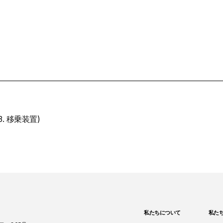
/3. 移乗装置)
私たちについて
私た