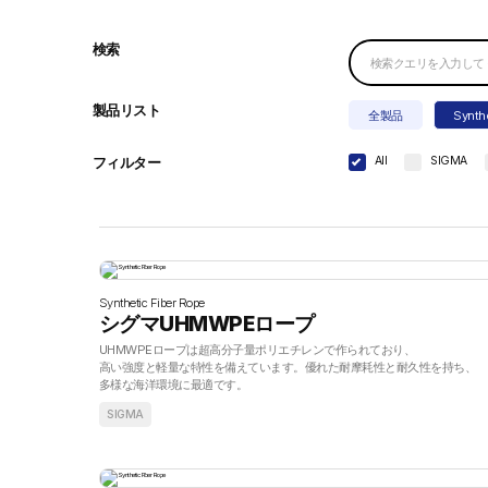
検索
製品リスト
全製品
Synth
All
SIGMA
フィルター
Synthetic Fiber Rope
シグマUHMWPEロープ
UHMWPEロープは超高分子量ポリエチレンで作られており、
高い強度と軽量な特性を備えています。優れた耐摩耗性と耐久性を持ち、
多様な海洋環境に最適です。
SIGMA