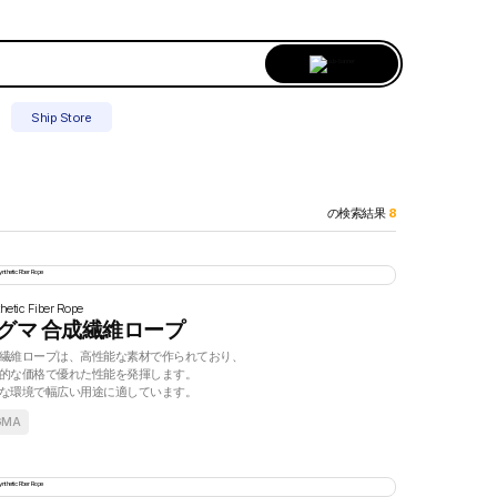
Ship Store
の検索結果
8
hetic Fiber Rope
グマ 合成繊維ロープ
繊維ロープは、高性能な素材で作られており、
的な価格で優れた性能を発揮します。
な環境で幅広い用途に適しています。
GMA