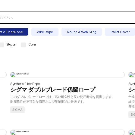
etic Fiber Rope
Wire Rope
Round & Web Sling
Pallet Cover
Stopper
Cover
Synthetic Fiber Rope
Synt
シグマ ダブルブレード係留ロープ
シ
このダブルブレードロープは、高い耐久性と長い使用寿命を提供します。
合成
耐摩耗性が不可欠な海洋および産業用途に最適です。
経済
多様
SIGMA
SI