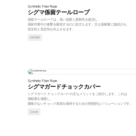
Synthetic Fiber Rope
シグマ係留テールロープ
係留テールロープは、高い強度と柔軟性を提供し、
係留作業中の衝撃を吸収するのに役立ちます。主な係船索に接続され、
安全性と安定性を向上させます。
SIGMA
Synthetic Fiber Rope
シグマガードチョックカバー
シグマガード チョックカバーの主なメリットをご紹介します。これは、
係船索を保護し、
腐食のないチョック表面を維持するための理想的なソリューションです。
Cover