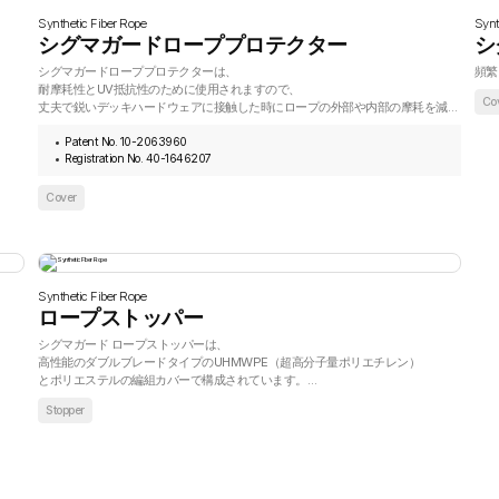
Synthetic Fiber Rope
Synt
シグマガードローププロテクター
シ
シグマガードローププロテクターは、
頻繁
耐摩耗性とUV抵抗性のために使用されますので、
Co
丈夫で鋭いデッキハードウェアに接触した時にロープの外部や内部の摩耗を減らし、
使用寿命を延ばすためのチャフプロテクションとして 推奨されます。
Patent No. 10-2063960
Registration No. 40-1646207
Cover
Synthetic Fiber Rope
ロープストッパー
シグマガード ロープストッパーは、
高性能のダブルブレードタイプのUHMWPE（超高分子量ポリエチレン）
とポリエステルの編組カバーで構成されています。
この最適化された組み合わせにより、優れた強度、耐摩耗性、
Stopper
取り扱いのしやすさ、効率の向上を提供します。