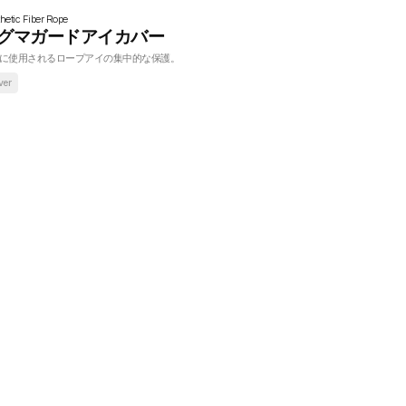
hetic Fiber Rope
グマガードアイカバー
に使用されるロープアイの集中的な保護。
ver