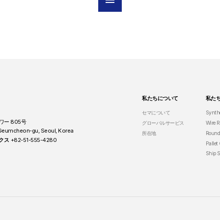
menu
私たちについて
私た
セマについて
Synthe
ワー 805号
グローバルサービス
Wire R
, Geumcheon-gu, Seoul, Korea
所在地
Round
クス
+82-51-555-4280
Pallet
Ship S