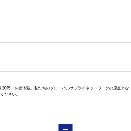
ついて
私たちが提供するもの
ギャラリー
ONDON 2015」を追体験。私たちのグローバルサプライネットワークの原点とな
覧ください。