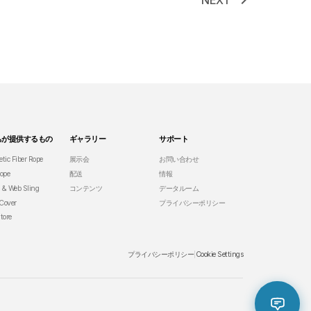
chevron_right
NEXT
ちが提供するもの
ギャラリー
サポート
tic Fiber Rope
展示会
お問い合わせ
ope
配送
情報
 & Web Sling
コンテンツ
データルーム
 Cover
プライバシーポリシー
tore
プライバシーポリシー
Cookie Settings
|