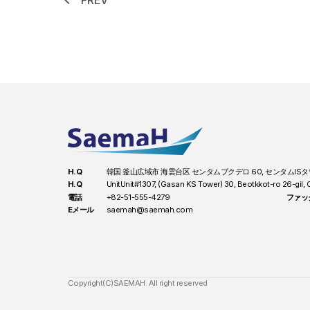
chevron_left
PREV
H.Q
韓国 釜山広域市 海雲台区 センタムブクデロ 60, センタムISタ
H.Q
UnitUnit#1307, (Gasan KS Tower) 30, Beotkkot-ro 26-gil
電話
+82-51-555-4279
ファッ
Eメール
saemah@saemah.com
Copyright(C)SAEMAH. All right reserved